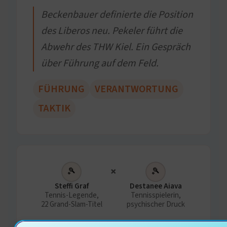
Beckenbauer definierte die Position
des Liberos neu. Pekeler führt die
Abwehr des THW Kiel. Ein Gespräch
über Führung auf dem Feld.
FÜHRUNG
VERANTWORTUNG
TAKTIK
×
🎾
🎾
Steffi Graf
Destanee Aiava
Tennis-Legende,
Tennisspielerin,
22 Grand-Slam-Titel
psychischer Druck