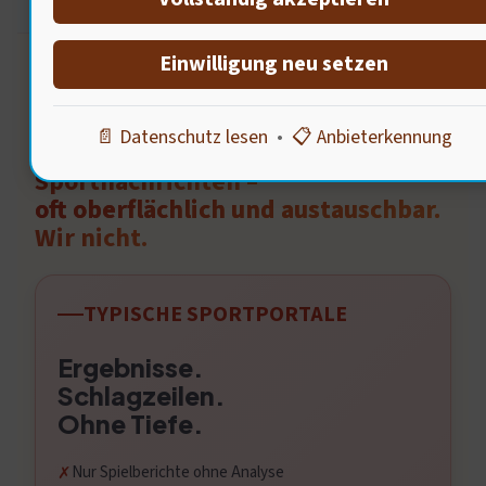
Einwilligung neu setzen
UNSER ANSPRUCH
📄 Datenschutz lesen
•
📋 Anbieterkennung
Das Internet ist voll von
Sportnachrichten –
oft oberflächlich und austauschbar.
Wir nicht.
TYPISCHE SPORTPORTALE
Ergebnisse.
Schlagzeilen.
Ohne Tiefe.
Nur Spielberichte ohne Analyse