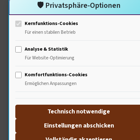
DRUCK & RÜCKZUG
🛡️ Privatsphäre-Optionen
„Ich habe gelernt, mit Druck
Kernfunktions-Cookies
umzugehen. Aber jeder Weg
Für einen stabilen Betrieb
ist anders.“
Analyse & Statistik
Steffi Graf über die psychischen
Für Website-Optimierung
Belastungen im Profisport und
Destanee Aiavas mutigen Rückzug –
Komfortfunktions-Cookies
ein Dialog über mentale
Ermöglichen Anpassungen
Gesundheit.
PSYCHE
GESUNDHEIT
Technisch notwendige
RÜCKZUG
Einstellungen abschicken
Vollständig akzeptieren