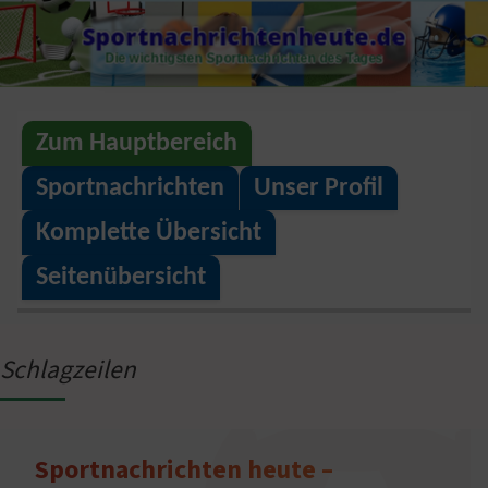
S
Sportnachrichtenheute.de
k
Die wichtigsten Sportnachrichten des Tages
i
p
Zum Hauptbereich
t
o
Sportnachrichten
Unser Profil
c
Komplette Übersicht
o
Seitenübersicht
n
t
e
Schlagzeilen
n
t
Sportnachrichten heute –