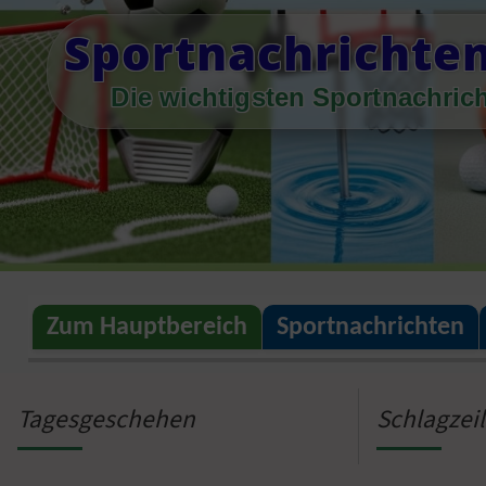
Skip
Sportnachrichte
to
content
Die wichtigsten Sportnachric
Zum Hauptbereich
Sportnachrichten
Tagesgeschehen
Schlagzei