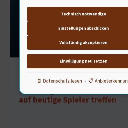
e
Sport als kulturelles und
stä
Technisch notwendige
religiöses Ereignis.
Heut
Einstellungen abschicken
Vollständig akzeptieren
Einwilligung neu setzen
BEGEGNUNG DER SPORTGEISTER
📄 Datenschutz lesen
•
📋 Anbieterkennu
Wenn Legenden
auf heutige Spieler treffen