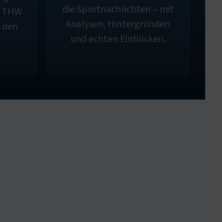
die Sportnachrichten – mit
t THW
Analysen, Hintergründen
 den
und echten Einblicken.