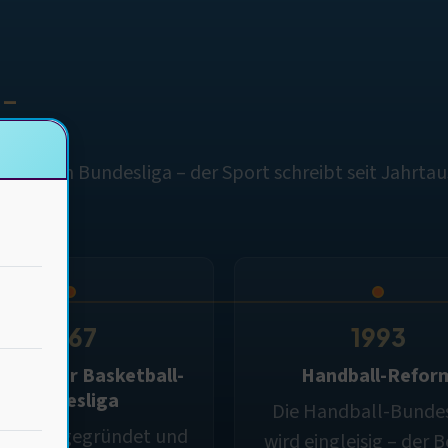
 –
eutigen Bundesliga – der Sport schreibt seit Jahrtaus
1967
1993
dung der Basketball-
Handball-Refor
Bundesliga
Die Handball-Bundes
BL wird gegründet und
wird eingleisig – der 