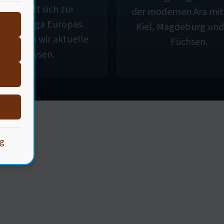
ntwickelt sich zur
der modernen Ära mi
rksten Liga Europas.
Kiel, Magdeburg und
e liefern wir aktuelle
Füchsen.
Analysen.
ng