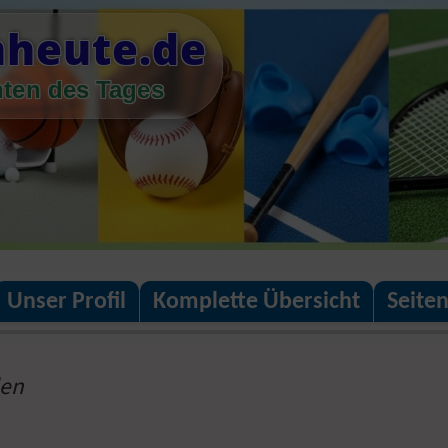
nheute.de
hten des Tages
Unser Profil
Komplette Übersicht
Seite
len