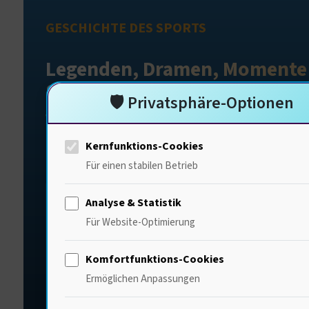
GESCHICHTE DES SPORTS
Legenden, Dramen, Momente
Sportgeschichte lebt.
🛡️ Privatsphäre-Optionen
Von den antiken Olympischen Spielen bis zur h
Gegenwart.
Kernfunktions-Cookies
Für einen stabilen Betrieb
Analyse & Statistik
Für Website-Optimierung
776 v.Chr.
Erste Olympische Spiele
Grün
Komfortfunktions-Cookies
Ermöglichen Anpassungen
In Olympia beginnen die
Die B
Spiele der Antike – der